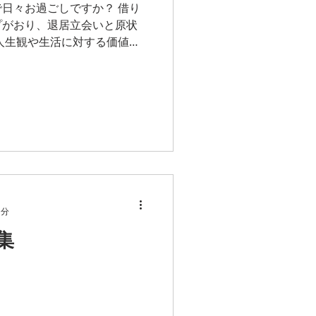
日々お過ごしですか？ 借り
プがおり、退居立会いと原状
人生観や生活に対する価値観
賃が安ければ設備等気にしな
あまり費用をかけないタイプ
1分
集