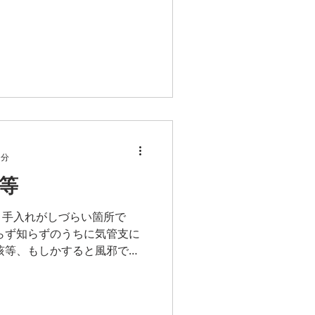
1分
等
・手入れがしづらい箇所で
らず知らずのうちに気管支に
咳等、もしかすると風邪では
かもしれません。 退去立会
れているいない、...