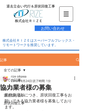
退去立会い代行＆原状回復工事
株式会社ＲＩＺＥ
お問い合わせ
株式会社ＲＩＺＥはスーパーフルフレックス・
リモートワークを推奨しています。
記事
全ての記事
rize oikawa
全ての記事
2019年8月24日
読了時間: 1分
協力業者様の募集
お知らせ
業務量増加につき、原状回復工事をお
退去立ち会い
願いできる協力業者様を募集しており
原状回復工事
ます。