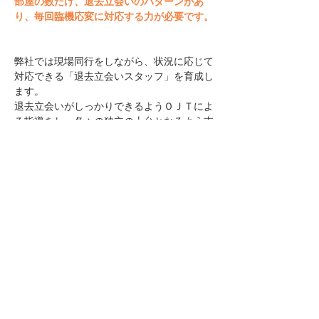
部屋の数だけ、退去立会いのパターンがあ
り、毎回臨機応変に対応する力が必要です。
弊社では現場同行をしながら、状況に応じて
対応できる「退去立会いスタッフ」を育成し
ます。
退去立会いがしっかりできるようＯＪＴによ
る指導をし、各々の独立の土台となるよう支
援をしていきます。
【料金】
◆
1,300,000円(税込み) 同行1ヶ月
※法人様の場合は3,300,000円(税込
み)となります。
※ 現地までは車での移動となりますが、コ
ロナウィルス感染防止対策として、同乗はせ
ず車は各自の持ち込みとします。