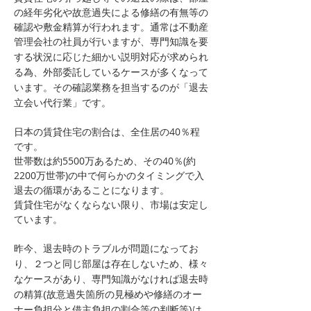
の経年劣化や故意過失による修繕の有無等の
確認や敷金精算が行われます。通常は不動産
管理会社の社員が行いますが、
専門知識を要
する状況に応じた細かい説明対応が求められ
る為、外部委託しているケースが多くなって
その確認業務を担当するのが「退去
います。
立会い代行業」です。
日本の賃貸住宅の割合は、全住居の40％程
です。
世帯数は約5500万あるため、その40％(約
2200万世帯)の中で何らかのタイミングで入
退去の循環があることになります。
​賃貸住宅がなくならない限り、市場は安定し
ています。
昨今、退去時のトラブルが問題になってお
り、２つと同じ部屋は存在しないため、様々
なケースがあり、
専門知識がなければ退去時
の精算(故意過失箇所の見極めや修繕のオー
ナー負担分と借主負担の割合等の判断等)は